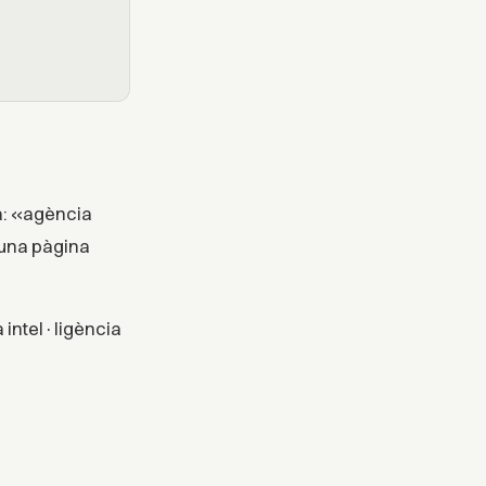
a: «agència
una pàgina
 intel·ligència