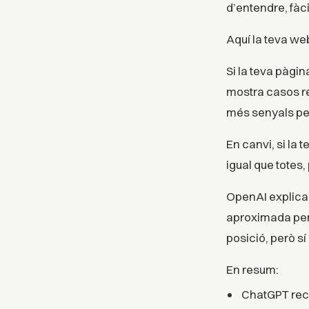
d’entendre, fàci
Aquí la teva web
Si la teva pàgi
mostra casos rea
més senyals per
En canvi, si la 
igual que totes,
OpenAI explica 
aproximada per 
posició, però s
En resum:
ChatGPT rec