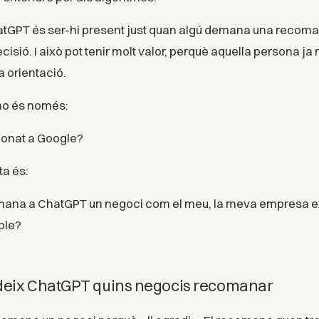
atGPT és ser-hi present just quan algú demana una recoma
cisió. I això pot tenir molt valor, perquè aquella persona j
a orientació.
no és només:
ionat a Google?
a és:
mana a ChatGPT un negoci com el meu, la meva empresa exi
ble?
deix ChatGPT quins negocis recomanar