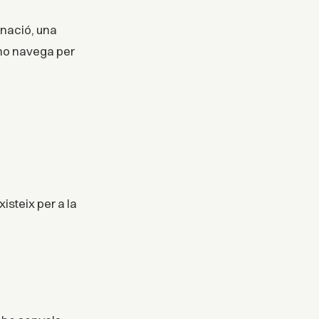
nació, una
a no navega per
steix per a la