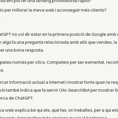
a em pot fer una landing professional ràpid?
o per millorar la meva web i aconseguir més clients?
.
tGPT no vol dir estar en la primera posició de Google amb u
an algú fa una pregunta relacionada amb allò que vendes, la 
ser una bona resposta.
mpetes només per clics. Competeix per ser esmentat, reco
a.
car informació actual a internet i mostrar fonts quan la re
AI també indica que fa servir OAI-SearchBot per mostrar ll
erca de ChatGPT.
eva web explica bé qui ets, què fas, on treballes, per a qui ets 
ar en tu, tens moltes més opcions que la IA t’entengui.