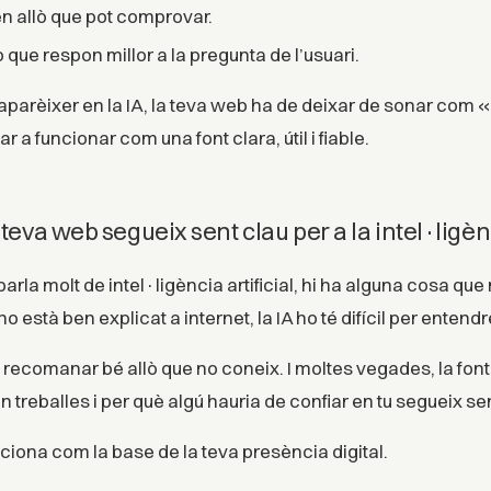
n allò que pot comprovar.
llò que respon millor a la pregunta de l’usuari.
ls aparèixer en la IA, la teva web ha de deixar de sonar co
a funcionar com una font clara, útil i fiable.
 teva web segueix sent clau per a la intel·ligènc
 parla molt de intel·ligència artificial, hi ha alguna cosa que
no està ben explicat a internet, la IA ho té difícil per entendr
recomanar bé allò que no coneix. I moltes vegades, la font 
n treballes i per què algú hauria de confiar en tu segueix se
ciona com la base de la teva presència digital.