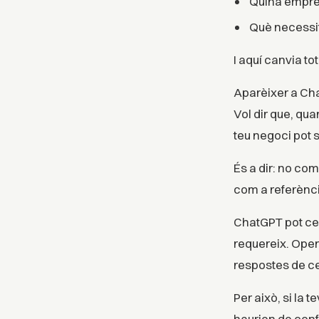
Quina empres
Què necessit
I aquí canvia tot
Aparèixer a Cha
Vol dir que, qu
teu negoci pot 
És a dir: no co
com a referènci
ChatGPT pot cer
requereix. Open
respostes de c
Per això, si la t
haurien de confi