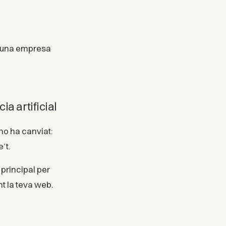
m «una empresa
ia artificial
 no ha canviat:
e’t.
principal per
nt la teva web.