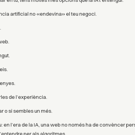
ència artificial no «endevina» el teu negoci.
.
 web.
ngut.
eis.
senyes.
les de l’experiència.
lar o si sembles un més.
au: en l’era de la IA, una web no només ha de convèncer p
d’entendre per als algoritmes.