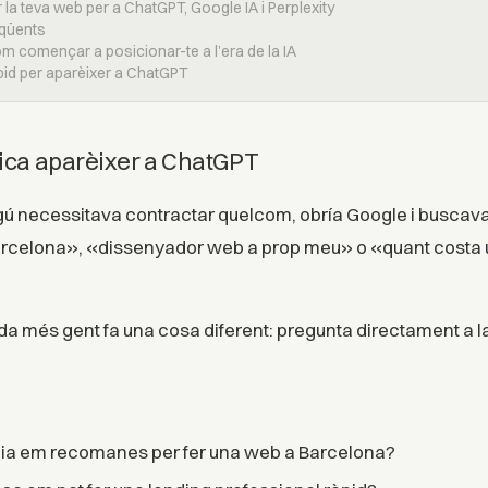
la teva web per a ChatGPT, Google IA i Perplexity
eqüents
om començar a posicionar-te a l’era de la IA
àpid per aparèixer a ChatGPT
fica aparèixer a ChatGPT
gú necessitava contractar quelcom, obría Google i buscav
rcelona», «dissenyador web a prop meu» o «quant costa 
a més gent fa una cosa diferent: pregunta directament a la
ia em recomanes per fer una web a Barcelona?