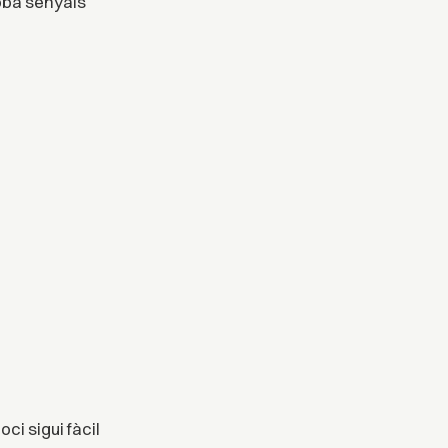
oba senyals
ci sigui fàcil