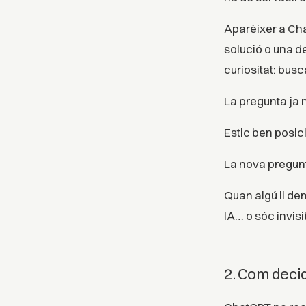
Aparèixer a Ch
solució o una de
curiositat: busc
La pregunta ja 
Estic ben posic
La nova pregunt
Quan algú li de
IA… o sóc invisi
2. Com deci