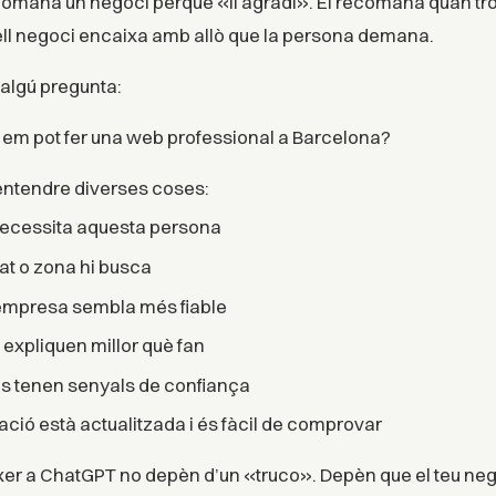
omana un negoci perquè «li agradi». El recomana quan tr
ll negoci encaixa amb allò que la persona demana.
 algú pregunta:
em pot fer una web professional a Barcelona?
 entendre diverses coses:
necessita aquesta persona
tat o zona hi busca
’empresa sembla més fiable
expliquen millor què fan
s tenen senyals de confiança
ació està actualitzada i és fàcil de comprovar
xer a ChatGPT no depèn d’un «truco». Depèn que el teu nego