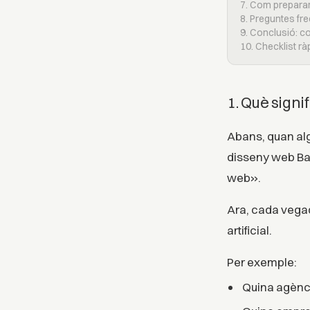
7. Com preparar 
8. Preguntes fr
9. Conclusió: c
10. Checklist r
1. Què signi
Abans, quan al
disseny web Ba
web».
Ara, cada vegad
artificial.
Per exemple:
Quina agènc