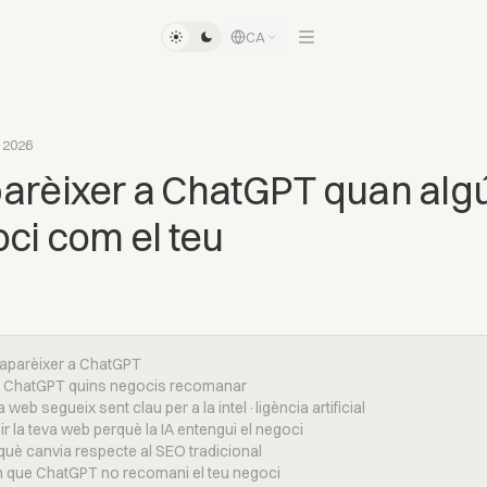
CA
l 2026
arèixer a ChatGPT quan alg
ci com el teu
a aparèixer a ChatGPT
x ChatGPT quins negocis recomanar
a web segueix sent clau per a la intel·ligència artificial
ir la teva web perquè la IA entengui el negoci
 què canvia respecte al SEO tradicional
an que ChatGPT no recomani el teu negoci