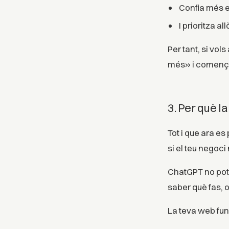
Confia més e
I prioritza a
Per tant, si vo
més» i començar 
3. Per què la
Tot i que ara es
si el teu negoci 
ChatGPT no pot 
saber què fas, o
La teva web fun