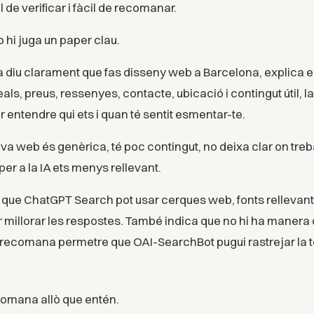
l de verificar i fàcil de recomanar.
 hi juga un paper clau.
na diu clarament que fas disseny web a Barcelona, explica e
ls, preus, ressenyes, contacte, ubicació i contingut útil, la
 entendre qui ets i quan té sentit esmentar-te.
teva web és genèrica, té poc contingut, no deixa clar on tre
 per a la IA ets menys rellevant.
que ChatGPT Search pot usar cerques web, fonts rellevants
millorar les respostes. També indica que no hi ha manera 
í recomana permetre que OAI-SearchBot pugui rastrejar la 
omana allò que entén.