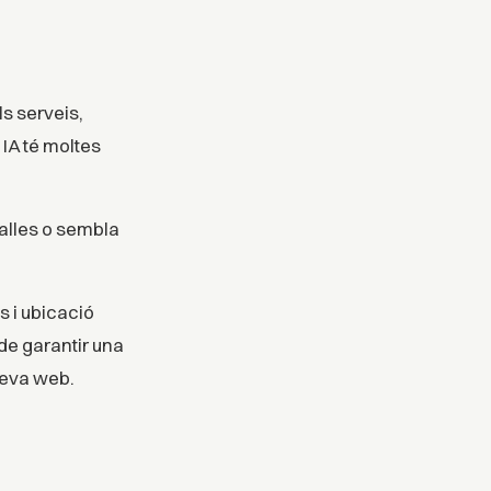
ls serveis,
 IA té moltes
balles o sembla
 i ubicació
de garantir una
teva web.