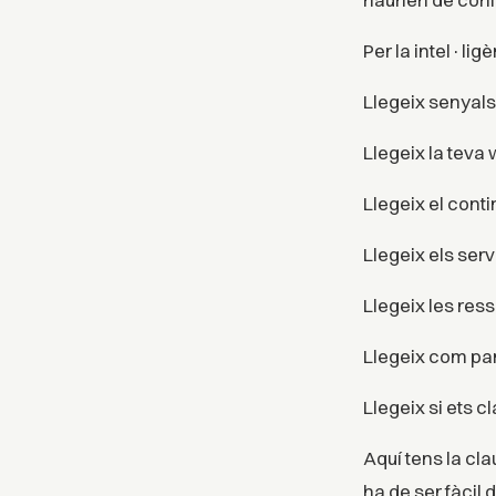
Per la intel·lig
Llegeix senyals
Llegeix la teva
Llegeix el conti
Llegeix els serv
Llegeix les res
Llegeix com par
Llegeix si ets c
Aquí tens la cl
ha de ser fàcil 