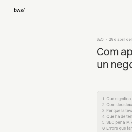
SEO
·
28 d’abril de
Com ap
un nego
1. Què signific
2. Com decidei
3. Per què la tev
4. Què ha de ten
5. SEO per a IA:
6. Errors que f