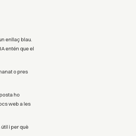
n enllaç blau.
IA entén que el
manat o pres
sposta ho
ocs web a les
útil i per què