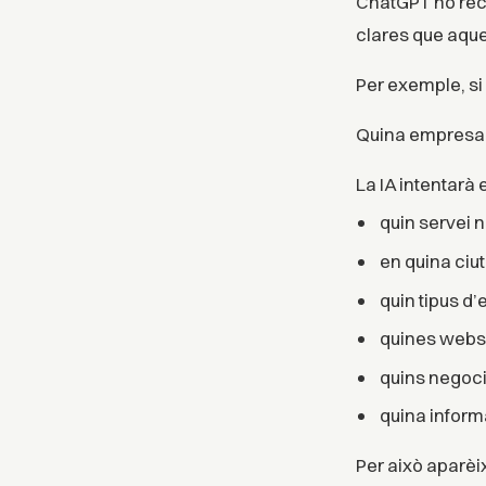
ChatGPT no rec
clares que aque
Per exemple, si
Quina empresa 
La IA intentarà
quin servei 
en quina ciu
quin tipus d
quines webs 
quins negoci
quina inform
Per això aparèi