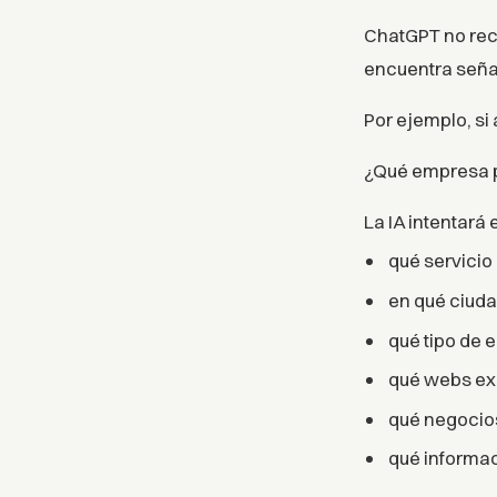
ChatGPT no rec
encuentra señal
Por ejemplo, si
¿Qué empresa p
La IA intentará
qué servicio
en qué ciud
qué tipo de 
qué webs ex
qué negocios
qué informac