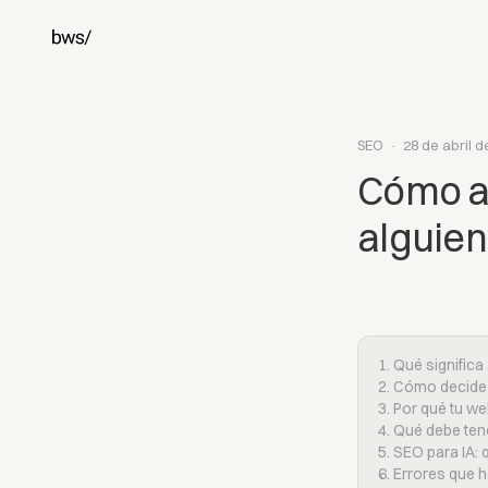
SEO
·
28 de abril d
Cómo a
alguien
1. Qué signific
2. Cómo decid
3. Por qué tu web
4. Qué debe ten
5. SEO para IA: 
6. Errores que