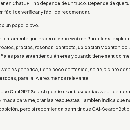
cer en ChatGPT no depende de un truco. Depende de que tu
r, fácil de verificar y fácil de recomendar.
ga un papel clave.
ce claramente que haces diseño web en Barcelona, explica t
ales, precios, reseñas, contacto, ubicación y contenido útil
ales para entender quién eres y cuándo tiene sentido me
u web es genérica, tiene poco contenido, no deja claro dón
e todas, para la IA eres menos relevante.
 que ChatGPT Search puede usar búsquedas web, fuentes 
ximada para mejorar las respuestas. También indica que n
posición, pero sí recomienda permitir que OAI-SearchBot p