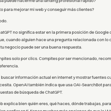
a puede hacerme una landing profesional rápido?
o para mejorar mi web y conseguir más clientes?
odo.
tGPT no significa estar en la primera posición de Google
 que, cuando alguien hace una pregunta relacionada con lo 
 tu negocio puede ser una buena respuesta.
ompites solo por clics. Compites por ser mencionado, rec
ferencia.
uscar información actual en internet y mostrar fuentes c
cesita. OpenAI también indica que usa OAI-SearchBot para
puestas de búsqueda de ChatGPT.
eb explica bien quién eres, qué haces, dónde trabajas, para 
ían confiar en ti, tienes muchas más opciones de que la IA 