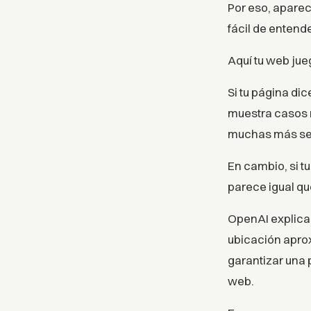
Por eso, apare
fácil de entende
Aquí tu web jue
Si tu página di
muestra casos re
muchas más señ
En cambio, si t
parece igual qu
OpenAI explica
ubicación apro
garantizar una 
web.