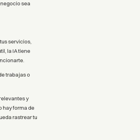
 negocio sea
us servicios,
, la IA tiene
ncionarte.
de trabajas o
relevantes y
o hay forma de
ueda rastrear tu