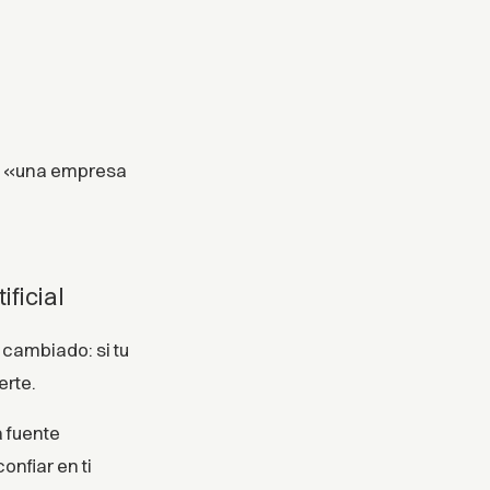
mo «una empresa
ificial
 cambiado: si tu
erte.
 fuente
onfiar en ti