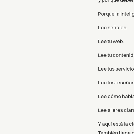
Porque la inteli
Lee señales.
Lee tu web.
Lee tu contenid
Lee tus servicio
Lee tus reseñas
Lee cómo habla
Lee si eres cla
Y aquí está la c
También tiene q