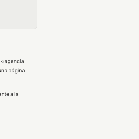
: «agencia
una página
nte a la