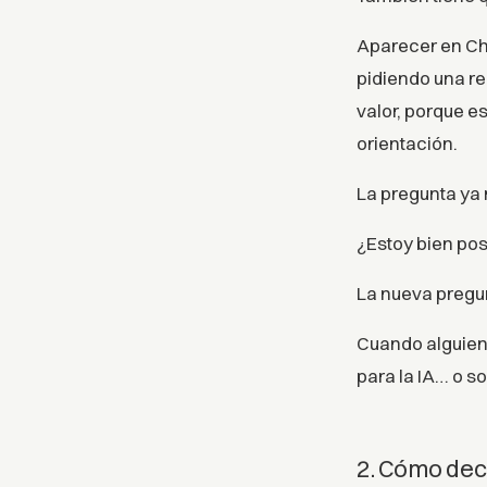
Aparecer en Cha
pidiendo una r
valor, porque 
orientación.
La pregunta ya 
¿Estoy bien po
La nueva pregu
Cuando alguien
para la IA… o so
2. Cómo de