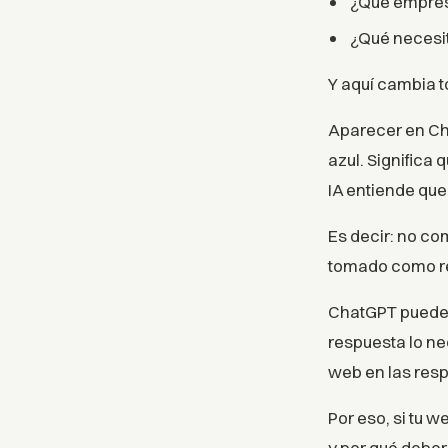
¿Qué empres
¿Qué necesit
Y aquí cambia t
Aparecer en Cha
azul. Significa
IA entiende que
Es decir: no c
tomado como re
ChatGPT puede b
respuesta lo ne
web en las res
Por eso, si tu w
y por qué deber