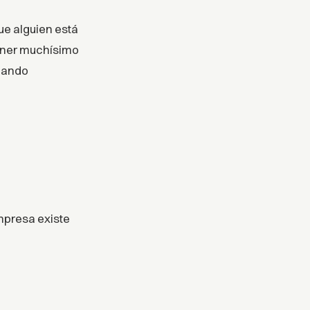
ue alguien está
tener muchísimo
scando
mpresa existe