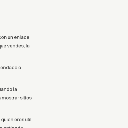
 con un enlace
que vendes, la
omendado o
uando la
 mostrar sitios
quién eres útil
te entienda.