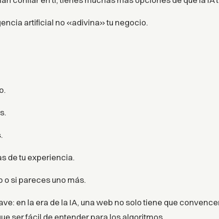
gencia artificial no «adivina» tu negocio.
o.
s.
.
s de tu experiencia.
ro o si pareces uno más.
lave: en la era de la IA, una web no solo tiene que convenc
ue ser fácil de entender para los algoritmos.