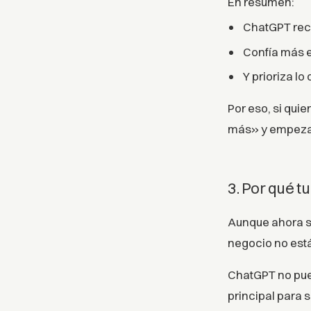
En resumen:
ChatGPT rec
Confía más 
Y prioriza lo
Por eso, si qui
más» y empezar 
3. Por qué tu
Aunque ahora se
negocio no está 
ChatGPT no pue
principal para 