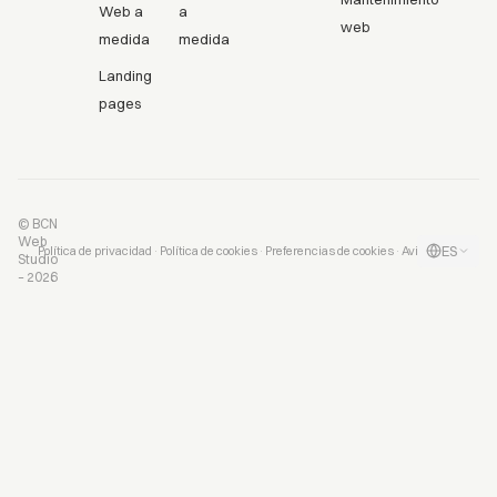
Web a
a
web
medida
medida
Landing
pages
© BCN
Web
ES
·
·
·
Política de privacidad
Política de cookies
Preferencias de cookies
Aviso legal
Studio
– 2026