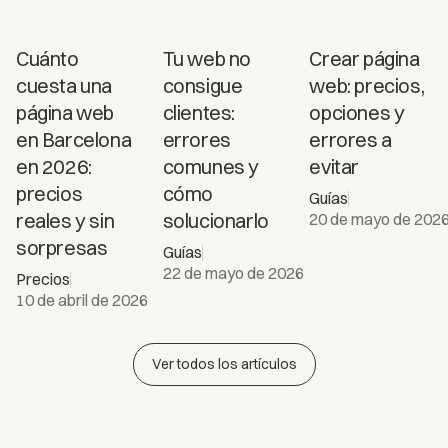
Cuánto
Cuánto
Tu web no
Crear página
cuesta
cuesta una
consigue
web: precios,
una
página web
clientes:
opciones y
página
en Barcelona
errores
errores a
web en
en 2026:
comunes y
evitar
Barcelona
precios
cómo
Guías
en 2026
reales y sin
solucionarlo
20 de mayo de 202
sorpresas
Guías
22 de mayo de 2026
Precios
10 de abril de 2026
Ver todos los artículos