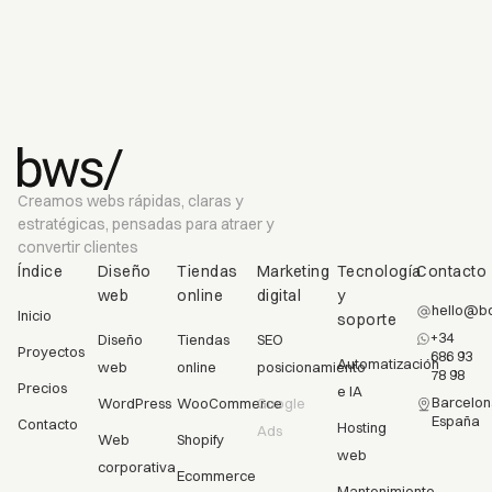
Creamos webs rápidas, claras y
estratégicas, pensadas para atraer y
convertir clientes
Índice
Diseño
Tiendas
Marketing
Tecnología
Contacto
web
online
digital
y
hello@bc
Inicio
soporte
+34
Diseño
Tiendas
SEO
Proyectos
686 93
Automatización
web
online
posicionamiento
78 98
Precios
e IA
Barcelon
WordPress
WooCommerce
Google
España
Contacto
Hosting
Ads
Web
Shopify
web
corporativa
Ecommerce
Mantenimiento