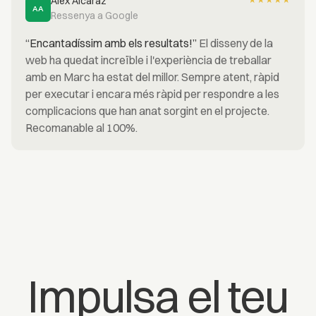
Alex Alcaraz
★
★
★
★
★
AA
Ressenya a Google
“Encantadíssim amb els resultats!”
El disseny de la
web ha quedat increïble i l'experiència de treballar
amb en Marc ha estat del millor. Sempre atent, ràpid
per executar i encara més ràpid per respondre a les
complicacions que han anat sorgint en el projecte.
Recomanable al 100%.
Impulsa el teu