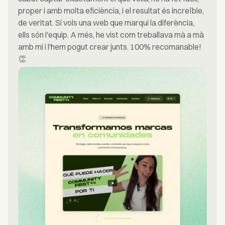
proper i amb molta eficiència, i el resultat és increïble,
de veritat. Si vols una web que marqui la diferència,
ells són l'equip. A més, he vist com treballava mà a mà
amb mi i l'hem pogut crear junts. 100% recomanable!
👏