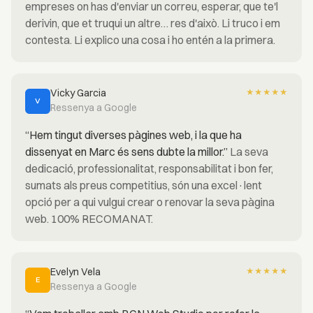
empreses on has d'enviar un correu, esperar, que te'l
derivin, que et truqui un altre… res d'això. Li truco i em
contesta. Li explico una cosa i ho entén a la primera.
Vicky Garcia
★
★
★
★
★
V
Ressenya a Google
“Hem tingut diverses pàgines web, i la que ha
dissenyat en Marc és sens dubte la millor.”
La seva
dedicació, professionalitat, responsabilitat i bon fer,
sumats als preus competitius, són una excel·lent
opció per a qui vulgui crear o renovar la seva pàgina
web. 100% RECOMANAT.
Evelyn Vela
★
★
★
★
★
E
Ressenya a Google