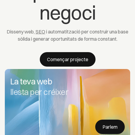
negoci
Disseny web,
SEO
i automatització per construir una base
sòlida i generar oportunitats de forma constant.
Començar projecte
La teva web
llesta per créixer
Parlem