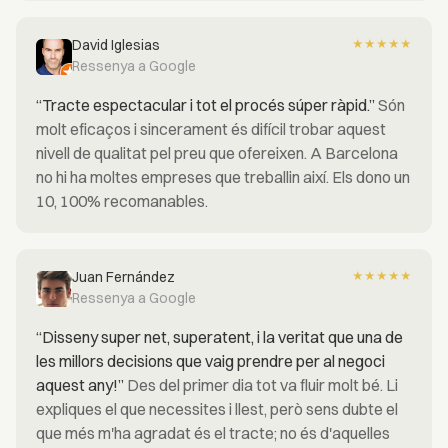
David Iglesias
★
★
★
★
★
Ressenya a Google
“Tracte espectacular i tot el procés súper ràpid.”
Són
molt eficaços i sincerament és difícil trobar aquest
nivell de qualitat pel preu que ofereixen. A Barcelona
no hi ha moltes empreses que treballin així. Els dono un
10, 100% recomanables.
Juan Fernández
★
★
★
★
★
Ressenya a Google
“Disseny super net, superatent, i la veritat que una de
les millors decisions que vaig prendre per al negoci
aquest any!”
Des del primer dia tot va fluir molt bé. Li
expliques el que necessites i llest, però sens dubte el
que més m'ha agradat és el tracte; no és d'aquelles