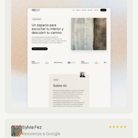
Sylvia Fez
★
★
★
★
★
Ressenya a Google