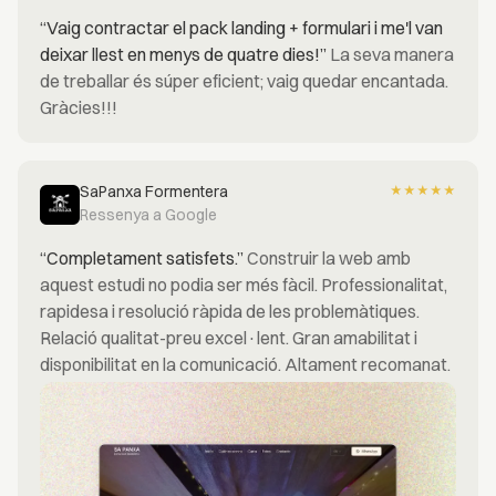
“Vaig contractar el pack landing + formulari i me'l van
deixar llest en menys de quatre dies!”
La seva manera
de treballar és súper eficient; vaig quedar encantada.
Gràcies!!!
SaPanxa Formentera
★
★
★
★
★
Ressenya a Google
“Completament satisfets.”
Construir la web amb
aquest estudi no podia ser més fàcil. Professionalitat,
rapidesa i resolució ràpida de les problemàtiques.
Relació qualitat-preu excel·lent. Gran amabilitat i
disponibilitat en la comunicació. Altament recomanat.