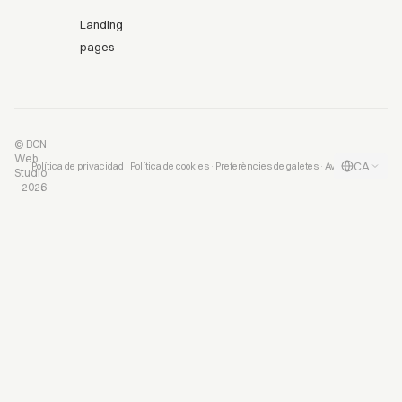
Landing
pages
© BCN
Web
CA
·
·
·
Política de privacidad
Política de cookies
Preferències de galetes
Aviso legal
Studio
– 2026