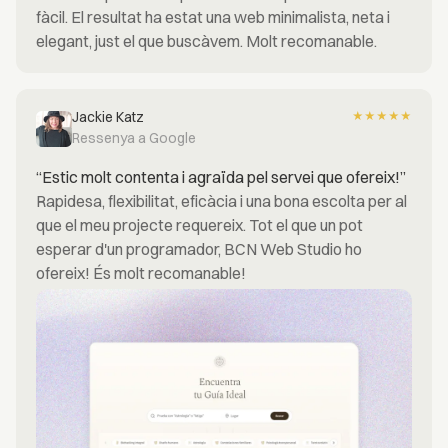
fàcil. El resultat ha estat una web minimalista, neta i
elegant, just el que buscàvem. Molt recomanable.
Jackie Katz
★
★
★
★
★
Ressenya a Google
“Estic molt contenta i agraïda pel servei que ofereix!”
Rapidesa, flexibilitat, eficàcia i una bona escolta per al
que el meu projecte requereix. Tot el que un pot
esperar d'un programador, BCN Web Studio ho
ofereix! És molt recomanable!