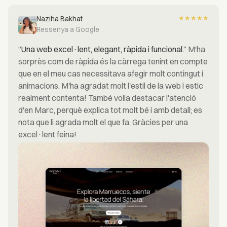
Naziha Bakhat
★
★
★
★
★
Ressenya a Google
“Una web excel·lent, elegant, ràpida i funcional.”
M'ha
sorprès com de ràpida és la càrrega tenint en compte
que en el meu cas necessitava afegir molt contingut i
animacions. M'ha agradat molt l'estil de la web i estic
realment contenta! També volia destacar l'atenció
d'en Marc, perquè explica tot molt bé i amb detall; es
nota que li agrada molt el que fa. Gràcies per una
excel·lent feina!