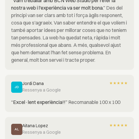
“Vam treballar amb BCN Web Studio per refer la
nostra web i l'experiència va ser molt bona.”
Des del
principi van ser clars amb tot i força àgils responent,
cosa que s'agraeix. Van saber entendre el que volíem i
també aportar idees per millorar coses que no teníem
tan pensades. La web ha quedat neta, ràpida i molt
més professional que abans. A més, qualsevol ajust
que hem demanat l'han fet sense problema. En
general, molt bon servei i tracte proper.
Jordi Dana
★
★
★
★
★
JD
Ressenya a Google
“Excel·lent experiència!!”
Recomanable 100 x 100
Aitana Lopez
★
★
★
★
★
AL
Ressenya a Google