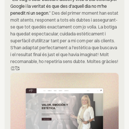
Google i la veritat és que des d'aquell dia no m'he
penedit ni un segon.”
Des del primer moment han estat
molt atents, responent a tots els dubtes i assegurant-
se que tot quedés exactament com jo volia. La botiga
ha quedat espectacular, cuidada estèticament i
superfàcil d'utilitzar tant per a mi com per als clients.
S'han adaptat perfectament a l'estètica que buscava
i el resultat final és just el que havia imaginat! Molt
recomanable, ho repetiria sens dubte. Moltes gràcies!
👏🥰