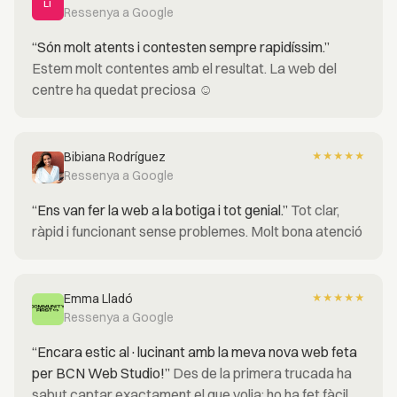
LI
Ressenya a Google
“Són molt atents i contesten sempre rapidíssim.”
Estem molt contentes amb el resultat. La web del
centre ha quedat preciosa ☺️
Bibiana Rodríguez
★
★
★
★
★
Ressenya a Google
“Ens van fer la web a la botiga i tot genial.”
Tot clar,
ràpid i funcionant sense problemes. Molt bona atenció
Emma Lladó
★
★
★
★
★
Ressenya a Google
“Encara estic al·lucinant amb la meva nova web feta
per BCN Web Studio!”
Des de la primera trucada ha
sabut captar exactament el que volia; ho ha fet fàcil,