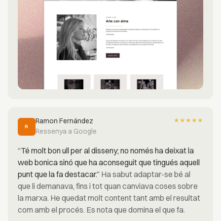
Ramon Fernández
★
★
★
★
★
R
Ressenya a Google
“Té molt bon ull per al disseny; no només ha deixat la
web bonica sinó que ha aconseguit que tingués aquell
punt que la fa destacar.”
Ha sabut adaptar-se bé al
que li demanava, fins i tot quan canviava coses sobre
la marxa. He quedat molt content tant amb el resultat
com amb el procés. Es nota que domina el que fa.