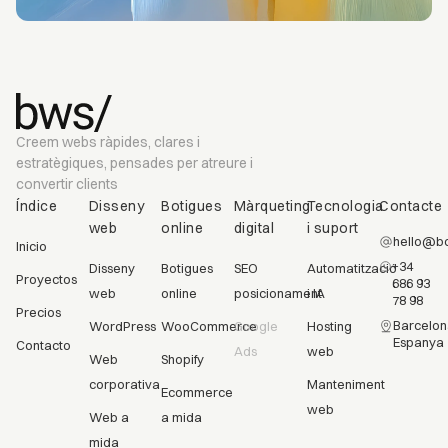
Creem webs ràpides, clares i
estratègiques, pensades per atreure i
convertir clients
Índice
Disseny
Botigues
Màrqueting
Tecnologia
Contacte
web
online
digital
i suport
hello@bc
Inicio
+34
Disseny
Botigues
SEO
Automatització
Proyectos
686 93
web
online
posicionament
i IA
78 98
Precios
Barcelon
WordPress
WooCommerce
Google
Hosting
Espanya
Contacto
Ads
web
Web
Shopify
corporativa
Manteniment
Ecommerce
web
Web a
a mida
mida