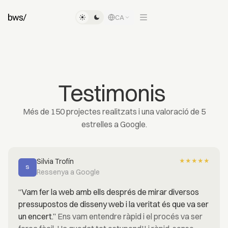
CA
Testimonis
Més de 150 projectes realitzats i una valoració de 5
estrelles a Google.
Silvia Trofín
★
★
★
★
★
S
Ressenya a Google
“Vam fer la web amb ells després de mirar diversos
pressupostos de disseny web i la veritat és que va ser
un encert.”
Ens vam entendre ràpid i el procés va ser