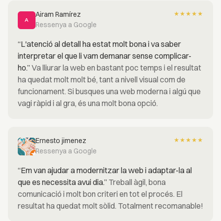
Airam Ramírez
★
★
★
★
★
A
Ressenya a Google
“L'atenció al detall ha estat molt bona i va saber
interpretar el que li vam demanar sense complicar-
ho.”
Va lliurar la web en bastant poc temps i el resultat
ha quedat molt molt bé, tant a nivell visual com de
funcionament. Si busques una web moderna i algú que
vagi ràpid i al gra, és una molt bona opció.
Ernesto jimenez
★
★
★
★
★
Ressenya a Google
“Em van ajudar a modernitzar la web i adaptar-la al
que es necessita avui dia.”
Treball àgil, bona
comunicació i molt bon criteri en tot el procés. El
resultat ha quedat molt sòlid. Totalment recomanable!