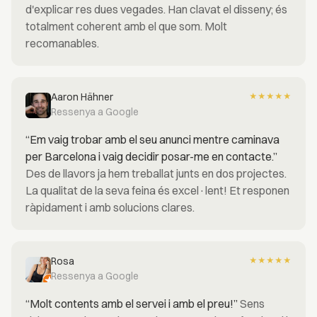
d'explicar res dues vegades. Han clavat el disseny; és
totalment coherent amb el que som. Molt
recomanables.
Aaron Hähner
★
★
★
★
★
Ressenya a Google
“Em vaig trobar amb el seu anunci mentre caminava
per Barcelona i vaig decidir posar-me en contacte.”
Des de llavors ja hem treballat junts en dos projectes.
La qualitat de la seva feina és excel·lent! Et responen
ràpidament i amb solucions clares.
Rosa
★
★
★
★
★
Ressenya a Google
“Molt contents amb el servei i amb el preu!”
Sens