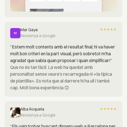
Mar Gaya
★
★
★
★
★
M
Ressenya a Google
“Estem molt contents amb el resultat final; hi va haver
molt bon criteri en la part visual, però sobretot m'ha
agradat que sabia quan proposar i quan simplificar!”
Que no és tan fàcil. La web ha quedat amb
personalitat sense veure's recarregada ni «la típica
de plantilla». Es nota que al darrere hi ha ull i també
cap. Molt bona experiència 😊
Alba Roqueta
★
★
★
★
★
Ressenya a Google
“Els vaig trobar buscant disseny web a Barcelona per