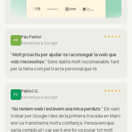
Pau Pastor
★
★
★
★
★
PP
Ressenya a Google
“Molt proactiu per ajudar-te i aconseguir la web que
vols i necessites.”
Sens dubte molt recomanable, tant
per la feina com pel tracte personal que té.
PabloCG
★
★
★
★
★
PC
Ressenya a Google
“No teníem web i estàvem una mica perduts.”
Els vam
trobar per Google i des de la primera trucada en Marc
ens va transmetre molta confiança. Pensàvem que
seria complicat i car però ens ho va posar tot molt