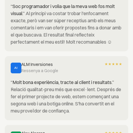
“Soc programador i volia que la meva web fos molt
visual.”
Al principi va costar trobar l'enfocament
exacte, però van ser súper receptius amb els meus
comentaris i em van oferir propostes fins a donar amb
el que buscava. El resultat final reflecteix
perfectament el meu estil! Molt recomanables ☺️
ALM Inversiones
★
★
★
★
★
AI
Ressenya a Google
“Molt bona experiència, tracte al client i resultats.”
Relació qualitat-preu més que excel·lent. Després de
fer el primer projecte de web, estem començant una
segona web i una botiga online. S'ha convertit en el
meu proveïdor de confiança.