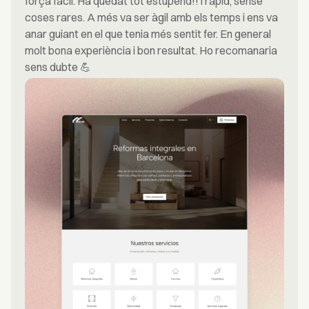
força fàcil. Ha quedat tot estupend!! i ràpid, sense
coses rares. A més va ser àgil amb els temps i ens va
anar guiant en el que tenia més sentit fer. En general
molt bona experiència i bon resultat. Ho recomanaria
sens dubte 💪