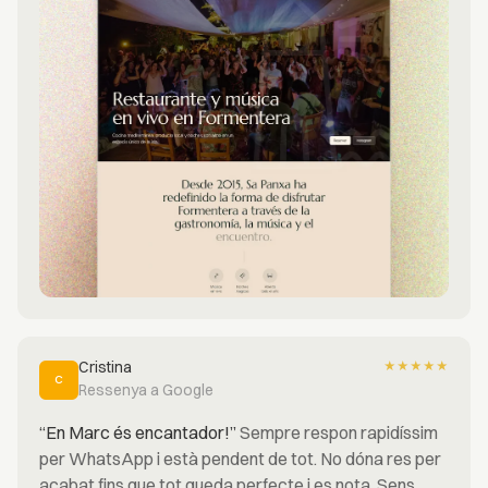
Cristina
★
★
★
★
★
C
Ressenya a Google
“En Marc és encantador!”
Sempre respon rapidíssim
per WhatsApp i està pendent de tot. No dóna res per
acabat fins que tot queda perfecte i es nota. Sens