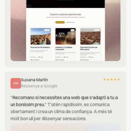
Susana Martín
★
★
★
★
★
SM
Ressenya a Google
“Recomano si necessites una web que s'adapti a tu a
un boníssim preu.”
T'atén rapidíssim, es comunica
obertament i crea un clima de confiança. A més té
molt bon ull per dissenyar sensacions.