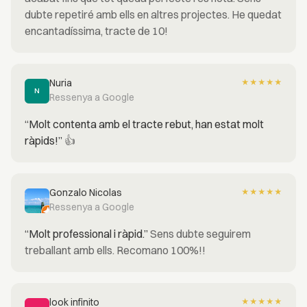
dubte repetiré amb ells en altres projectes. He quedat
encantadíssima, tracte de 10!
Nuria
★
★
★
★
★
N
Ressenya a Google
“Molt contenta amb el tracte rebut, han estat molt
ràpids!”
👍
Gonzalo Nicolas
★
★
★
★
★
Ressenya a Google
“Molt professional i ràpid.”
Sens dubte seguirem
treballant amb ells. Recomano 100%!!
look infinito
★
★
★
★
★