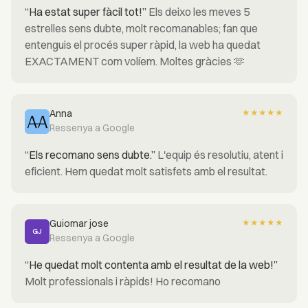
“Ha estat super fàcil tot!”
Els deixo les meves 5
estrelles sens dubte, molt recomanables; fan que
entenguis el procés super ràpid, la web ha quedat
EXACTAMENT com volíem. Moltes gràcies 🫶
Anna
★
★
★
★
★
Ressenya a Google
“Els recomano sens dubte.”
L'equip és resolutiu, atent i
eficient. Hem quedat molt satisfets amb el resultat.
Guiomar jose
★
★
★
★
★
GJ
Ressenya a Google
“He quedat molt contenta amb el resultat de la web!”
Molt professionals i ràpids! Ho recomano