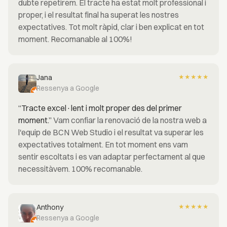
dubte repetirem. El tracte ha estat molt professional i
proper, i el resultat final ha superat les nostres
expectatives. Tot molt ràpid, clar i ben explicat en tot
moment. Recomanable al 100%!
Jana
★
★
★
★
★
Ressenya a Google
“Tracte excel·lent i molt proper des del primer
moment.”
Vam confiar la renovació de la nostra web a
l'equip de BCN Web Studio i el resultat va superar les
expectatives totalment. En tot moment ens vam
sentir escoltats i es van adaptar perfectament al que
necessitàvem. 100% recomanable.
Anthony
★
★
★
★
★
Ressenya a Google