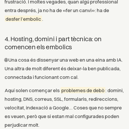
frustració. I moltes vegades, quan algú professional
entra després, ja no ha de «fer un canvi»: ha de
desfer l’embolic
.
4. Hosting, domini i part tècnica: on
comencen els embolics
🌐 Una cosa és dissenyar una web en una eina amb IA.
Una altra de molt diferent és deixar-la ben publicada,
connectada i funcionant com cal.
Aquí solen començar els
problemes de debò
: domini,
hosting, DNS, correus, SSL, formularis, redireccions,
velocitat, indexació a Google… Coses que no sempre
es veuen, però que si estan mal configurades poden
perjudicar molt.