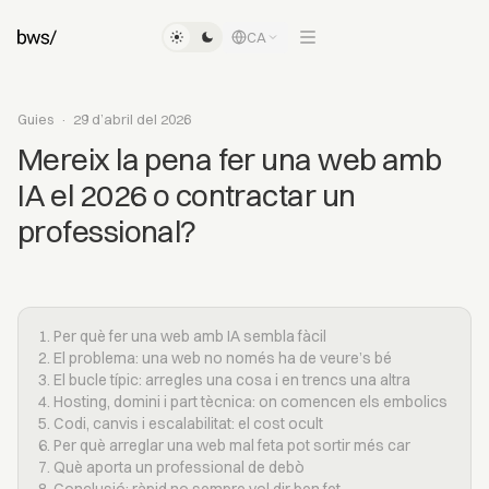
CA
Guies
·
29 d’abril del 2026
Mereix la pena fer una web amb
IA el 2026 o contractar un
professional?
1. Per què fer una web amb IA sembla fàcil
2. El problema: una web no només ha de veure’s bé
3. El bucle típic: arregles una cosa i en trencs una altra
4. Hosting, domini i part tècnica: on comencen els embolics
5. Codi, canvis i escalabilitat: el cost ocult
6. Per què arreglar una web mal feta pot sortir més car
7. Què aporta un professional de debò