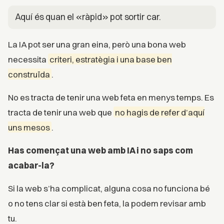
Aquí és quan el «ràpid» pot sortir car.
La IA pot ser una gran eina, però una bona web
necessita
criteri, estratègia i una base ben
construïda
.
No es tracta de tenir una web feta en menys temps. Es
tracta de tenir una web que
no hagis de refer d’aquí
uns mesos
.
Has començat una web amb IA i no saps com
acabar-la?
Si la web s’ha complicat, alguna cosa no funciona bé
o no tens clar si està ben feta, la podem revisar amb
tu.