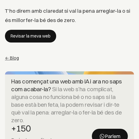
T’ho direm amb claredat si val la pena arreglar-la o si
és millor fer-la bé des de zero.
Revisar la meva web
← Blog
Has començat una web amb IA i ara no saps
com acabar-la?
Si la web s’ha complicat,
alguna cosa no funciona bé o no saps si la
base està ben feta, la podem revisar i dir-te
què val la pena: arreglar-la o fer-la bé des de
zero.
+150
Parlem