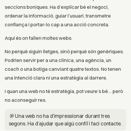
seccions boniques. Ha d’explicar bé el negoci,
ordenar la informació, guiar l’usuari, transmetre
confiança i portar-lo cap a una acció concreta.
Aquí és on fallen moltes webs.
No perquè siguin lletges, sinó perquè són genèriques.
Podrien servir per a una clínica, una agència, un
coach o una botiga canviant quatre textos. No tenen
una intenció clara ni una estratègia al darrere.
I quan una web no té estratègia, pot veure’s bé… però
no aconseguir res.
🎯 Una web no ha d’impressionar durant tres
segons. Ha d’ajudar que algú confiï i faci contacte.