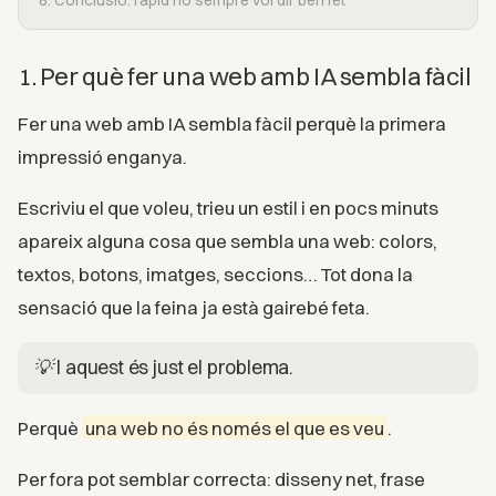
8. Conclusió: ràpid no sempre vol dir ben fet
1. Per què fer una web amb IA sembla fàcil
Fer una web amb IA sembla fàcil perquè la primera
impressió enganya.
Escriviu el que voleu, trieu un estil i en pocs minuts
apareix alguna cosa que sembla una web: colors,
textos, botons, imatges, seccions… Tot dona la
sensació que la feina ja està gairebé feta.
💡 I aquest és just el problema.
Perquè
una web no és només el que es veu
.
Per fora pot semblar correcta: disseny net, frase