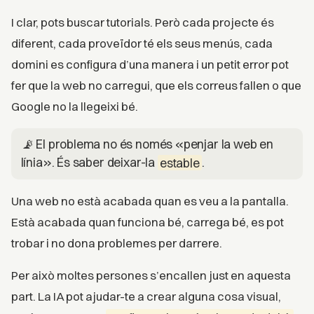
I clar, pots buscar tutorials. Però cada projecte és
diferent, cada proveïdor té els seus menús, cada
domini es configura d’una manera i un petit error pot
fer que la web no carregui, que els correus fallen o que
Google no la llegeixi bé.
📡 El problema no és només «penjar la web en
línia». És saber deixar-la
estable
.
Una web no està acabada quan es veu a la pantalla.
Està acabada quan funciona bé, carrega bé, es pot
trobar i no dona problemes per darrere.
Per això moltes persones s’encallen just en aquesta
part. La IA pot ajudar-te a crear alguna cosa visual,