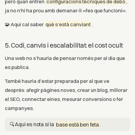
però quan entren
configuracions tècniques de debò
,
ja no n’hi ha prou amb demanar-li «fes que funcioni».
🧩 Aquí cal saber
què s’està canviant
.
5. Codi, canvis i escalabilitat: el cost ocult
Una web no s’hauria de pensar només per al dia que
es publica.
També hauria d’estar preparada per al que ve
després: afegir pàgines noves, crear un blog, millorar
el SEO, connectar eines, mesurar conversions o fer
campanyes.
🔍 Aquí es nota si la
base està ben feta
.