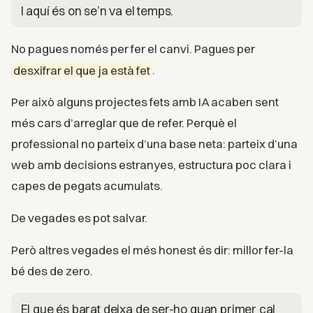
I aquí és on se’n va el temps.
No pagues només per fer el canvi. Pagues per
desxifrar el que ja està fet
.
Per això alguns projectes fets amb IA acaben sent
més cars d’arreglar que de refer. Perquè el
professional no parteix d’una base neta: parteix d’una
web amb decisions estranyes, estructura poc clara i
capes de pegats acumulats.
De vegades es pot salvar.
Però altres vegades el més honest és dir: millor fer-la
bé des de zero.
El que és barat deixa de ser-ho quan primer cal