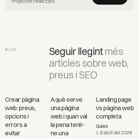
Projectes realitzats
Seguir llegint
més
BLOG
articles sobre web,
preus i SEO
Landing
Crear pàgina
A què serve
Landing page
page vs
web: preus,
una pàgina
vs pàgina web
pàgina
opcions i
web i quan val
completa
web
errors a
la pena tenir-
Guies
completa
evitar
ne una
1 d’abril del 2026