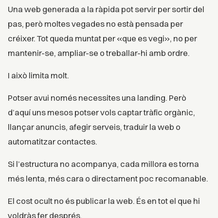
Una web generada a la ràpida pot servir per sortir del
pas, però moltes vegades no està pensada per
créixer. Tot queda muntat per «que es vegi», no per
mantenir-se, ampliar-se o treballar-hi amb ordre.
I això limita molt.
Potser avui només necessites una landing. Però
d’aquí uns mesos potser vols captar tràfic orgànic,
llançar anuncis, afegir serveis, traduir la web o
automatitzar contactes.
Si l’estructura no acompanya, cada millora es torna
més lenta, més cara o directament poc recomanable.
El cost ocult no és publicar la web. És en tot el que hi
voldràs fer després.