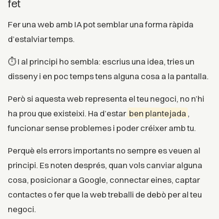
fet
Fer una web amb IA pot semblar una forma ràpida
d’estalviar temps.
⏱️ I al principi ho sembla: escrius una idea, tries un
disseny i en poc temps tens alguna cosa a la pantalla.
Però si aquesta web representa el teu negoci, no n’hi
ha prou que existeixi. Ha d’estar
ben plantejada
,
funcionar sense problemes i poder créixer amb tu.
Perquè els errors importants no sempre es veuen al
principi. Es noten després, quan vols canviar alguna
cosa, posicionar a Google, connectar eines, captar
contactes o fer que la web treballi de debò per al teu
negoci.