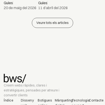
Guies
Guies
20 de maig del 2026
11 d’abril del 2026
Veure tots els articles
Creem webs ràpides, clares i
estratègiques, pensades per atreure i
convertir clients
Índice
Disseny
Botigues
Màrqueting
Tecnologia
Contacte