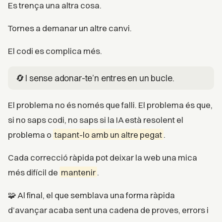
Es trença una altra cosa.
Tornes a demanar un altre canvi.
El codi es complica més.
🔄 I sense adonar-te’n entres en un bucle.
El problema no és només que falli. El problema és que,
si no saps codi, no saps si la IA està resolent el
problema o
tapant-lo amb un altre pegat
.
Cada correcció ràpida pot deixar la web una mica
més difícil de
mantenir
.
🧩 Al final, el que semblava una forma ràpida
d’avançar acaba sent una cadena de proves, errors i