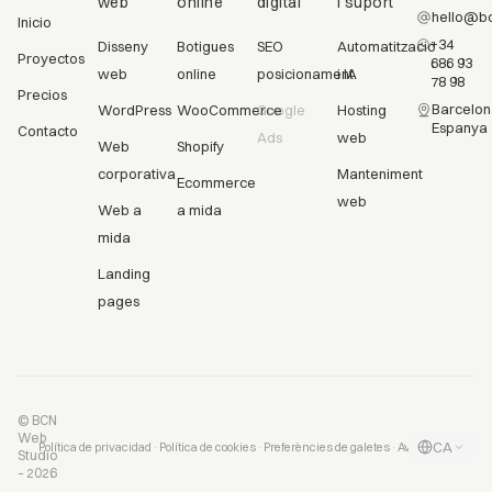
web
online
digital
i suport
hello@bc
Inicio
+34
Disseny
Botigues
SEO
Automatització
Proyectos
686 93
web
online
posicionament
i IA
78 98
Precios
Barcelon
WordPress
WooCommerce
Google
Hosting
Espanya
Contacto
Ads
web
Web
Shopify
corporativa
Manteniment
Ecommerce
web
Web a
a mida
mida
Landing
pages
© BCN
Web
CA
·
·
·
Política de privacidad
Política de cookies
Preferències de galetes
Aviso legal
Studio
– 2026